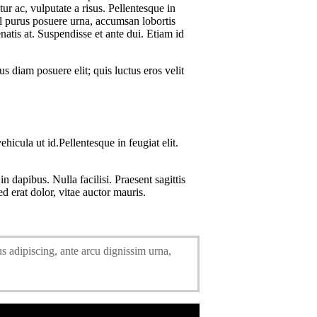
r ac, vulputate a risus. Pellentesque in
sl purus posuere urna, accumsan lobortis
atis at. Suspendisse et ante dui. Etiam id
 diam posuere elit; quis luctus eros velit
hicula ut id.Pellentesque in feugiat elit.
dapibus. Nulla facilisi. Praesent sagittis
 erat dolor, vitae auctor mauris.
us adipiscing, ante arcu dignissim urna,