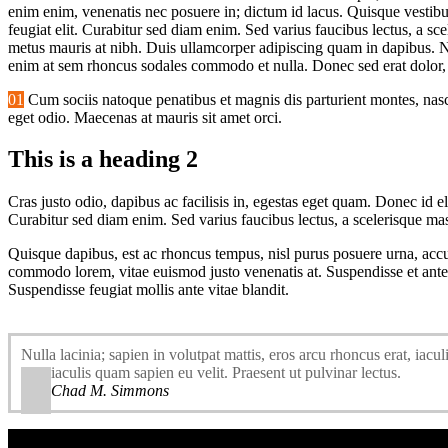
enim enim, venenatis nec posuere in; dictum id lacus. Quisque vestibul
feugiat elit. Curabitur sed diam enim. Sed varius faucibus lectus, a s
metus mauris at nibh. Duis ullamcorper adipiscing quam in dapibus. Nul
enim at sem rhoncus sodales commodo et nulla. Donec sed erat dolor, v
01
Cum sociis natoque penatibus et magnis dis parturient montes, nascet
eget odio. Maecenas at mauris sit amet orci.
This is a heading 2
Cras justo odio, dapibus ac facilisis in, egestas eget quam. Donec id el
Curabitur sed diam enim. Sed varius faucibus lectus, a scelerisque ma
Quisque dapibus, est ac rhoncus tempus, nisl purus posuere urna, accum
commodo lorem, vitae euismod justo venenatis at. Suspendisse et ante
Suspendisse feugiat mollis ante vitae blandit.
Nulla lacinia; sapien in volutpat mattis, eros arcu rhoncus erat, iac
quis iaculis quam sapien eu velit. Praesent ut pulvinar lectus.
Chad M. Simmons