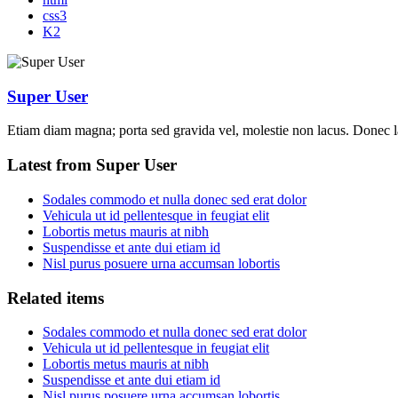
css3
K2
Super User
Etiam diam magna; porta sed gravida vel, molestie non lacus. Donec la
Latest from Super User
Sodales commodo et nulla donec sed erat dolor
Vehicula ut id pellentesque in feugiat elit
Lobortis metus mauris at nibh
Suspendisse et ante dui etiam id
Nisl purus posuere urna accumsan lobortis
Related items
Sodales commodo et nulla donec sed erat dolor
Vehicula ut id pellentesque in feugiat elit
Lobortis metus mauris at nibh
Suspendisse et ante dui etiam id
Nisl purus posuere urna accumsan lobortis