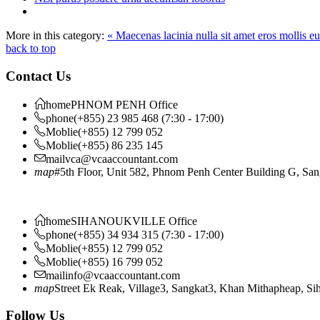
More in this category:
« Maecenas lacinia nulla sit amet eros mollis e
back to top
Contact Us
home
PHNOM PENH Office
phone
(+855) 23 985 468 (7:30 - 17:00)
Moblie
(+855) 12 799 052
Moblie
(+855) 86 235 145
mail
vca@vcaaccountant.com
map
#5th Floor, Unit 582, Phnom Penh Center Building G, S
home
SIHANOUKVILLE Office
phone
(+855) 34 934 315 (7:30 - 17:00)
Moblie
(+855) 12 799 052
Moblie
(+855) 16 799 052
mail
info@vcaaccountant.com
map
Street Ek Reak, Village3, Sangkat3, Khan Mithapheap, S
Follow Us