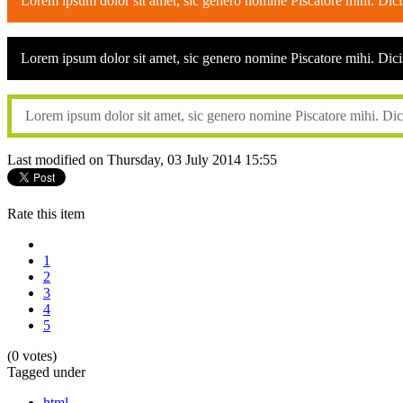
Lorem ipsum dolor sit amet, sic genero nomine Piscatore mihi. Dic
Lorem ipsum dolor sit amet, sic genero nomine Piscatore mihi. Dic
Lorem ipsum dolor sit amet, sic genero nomine Piscatore mihi. Di
Last modified on Thursday, 03 July 2014 15:55
Rate this item
1
2
3
4
5
(0 votes)
Tagged under
html