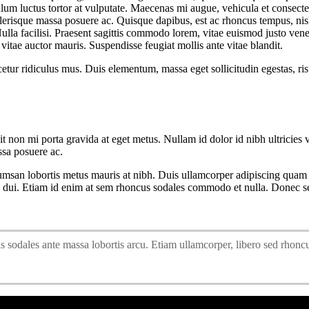
um luctus tortor at vulputate. Maecenas mi augue, vehicula et consectetu
celerisque massa posuere ac. Quisque dapibus, est ac rhoncus tempus, ni
la facilisi. Praesent sagittis commodo lorem, vitae euismod justo venen
itae auctor mauris. Suspendisse feugiat mollis ante vitae blandit.
ur ridiculus mus. Duis elementum, massa eget sollicitudin egestas, risus
it non mi porta gravida at eget metus. Nullam id dolor id nibh ultricies ve
ssa posuere ac.
san lobortis metus mauris at nibh. Duis ullamcorper adipiscing quam in 
 dui. Etiam id enim at sem rhoncus sodales commodo et nulla. Donec sed
ulis sodales ante massa lobortis arcu. Etiam ullamcorper, libero sed rhonc