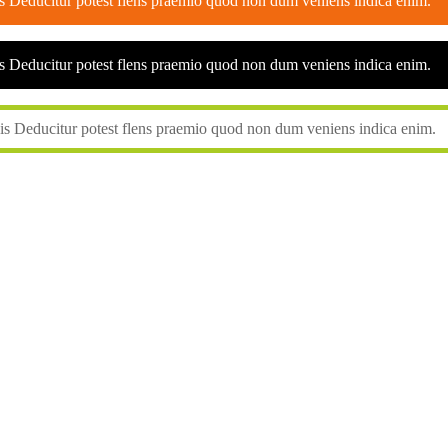
is Deducitur potest flens praemio quod non dum veniens indica enim.
is Deducitur potest flens praemio quod non dum veniens indica enim.
cis Deducitur potest flens praemio quod non dum veniens indica enim.