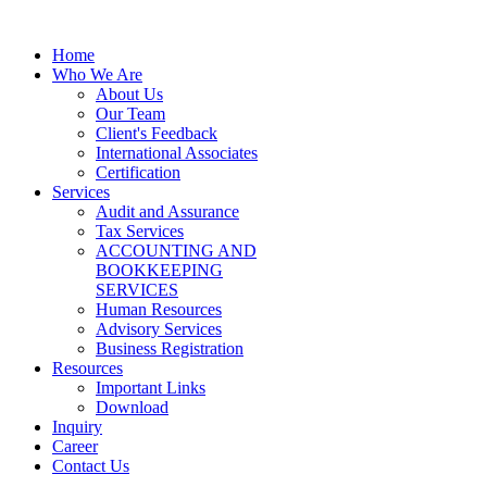
Home
Who We Are
About Us
Our Team
Client's Feedback
International Associates
Certification
Services
Audit and Assurance
Tax Services
ACCOUNTING AND
BOOKKEEPING
SERVICES
Human Resources
Advisory Services
Business Registration
Resources
Important Links
Download
Inquiry
Career
Contact Us