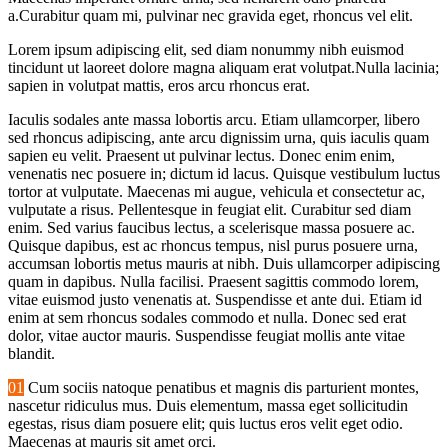
a.Curabitur quam mi, pulvinar nec gravida eget, rhoncus vel elit.
Lorem ipsum adipiscing elit, sed diam nonummy nibh euismod
tincidunt ut laoreet dolore magna aliquam erat volutpat.Nulla lacinia;
sapien in volutpat mattis, eros arcu rhoncus erat.
Iaculis sodales ante massa lobortis arcu. Etiam ullamcorper, libero
sed rhoncus adipiscing, ante arcu dignissim urna, quis iaculis quam
sapien eu velit. Praesent ut pulvinar lectus. Donec enim enim,
venenatis nec posuere in; dictum id lacus. Quisque vestibulum luctus
tortor at vulputate. Maecenas mi augue, vehicula et consectetur ac,
vulputate a risus. Pellentesque in feugiat elit. Curabitur sed diam
enim. Sed varius faucibus lectus, a scelerisque massa posuere ac.
Quisque dapibus, est ac rhoncus tempus, nisl purus posuere urna,
accumsan lobortis metus mauris at nibh. Duis ullamcorper adipiscing
quam in dapibus. Nulla facilisi. Praesent sagittis commodo lorem,
vitae euismod justo venenatis at. Suspendisse et ante dui. Etiam id
enim at sem rhoncus sodales commodo et nulla. Donec sed erat
dolor, vitae auctor mauris. Suspendisse feugiat mollis ante vitae
blandit.
01
Cum sociis natoque penatibus et magnis dis parturient montes,
nascetur ridiculus mus. Duis elementum, massa eget sollicitudin
egestas, risus diam posuere elit; quis luctus eros velit eget odio.
Maecenas at mauris sit amet orci.