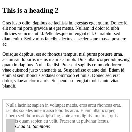
This is a heading 2
Cras justo odio, dapibus ac facilisis in, egestas eget quam. Donec id
elit non mi porta gravida at eget metus. Nullam id dolor id nibh
ultricies vehicula ut id.Pellentesque in feugiat elit. Curabitur sed
diam enim. Sed varius faucibus lectus, a scelerisque massa posuere
ac.
Quisque dapibus, est ac rhoncus tempus, nisl purus posuere urna,
accumsan lobortis metus mauris at nibh. Duis ullamcorper adipiscing
quam in dapibus. Nulla facilisi. Praesent sagittis commodo lorem,
vitae euismod justo venenatis at. Suspendisse et ante dui. Etiam id
enim at sem rhoncus sodales commodo et nulla. Donec sed erat
dolor, vitae auctor mauris. Suspendisse feugiat mollis ante vitae
blandit.
Nulla lacinia; sapien in volutpat mattis, eros arcu rhoncus erat,
iaculis sodales ante massa lobortis arcu. Etiam ullamcorper,
libero sed rhoncus adipiscing, ante arcu dignissim urna, quis
iaculis quam sapien eu velit. Praesent ut pulvinar lectus.
Chad M. Simmons