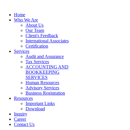
Home
Who We Are
About Us
Our Team
Client's Feedback
International Associates
Certification
Services
Audit and Assurance
Tax Services
ACCOUNTING AND
BOOKKEEPING
SERVICES
Human Resources
Advisory Services
Business Registration
Resources
Important Links
Download
Inquiry
Career
Contact Us