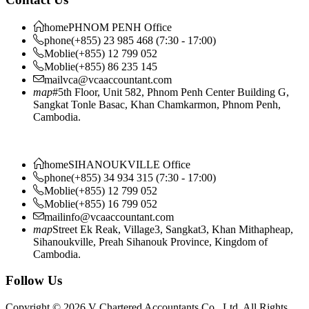
home
PHNOM PENH Office
phone
(+855) 23 985 468 (7:30 - 17:00)
Moblie
(+855) 12 799 052
Moblie
(+855) 86 235 145
mail
vca@vcaaccountant.com
map
#5th Floor, Unit 582, Phnom Penh Center Building G,
Sangkat Tonle Basac, Khan Chamkarmon, Phnom Penh,
Cambodia.
home
SIHANOUKVILLE Office
phone
(+855) 34 934 315 (7:30 - 17:00)
Moblie
(+855) 12 799 052
Moblie
(+855) 16 799 052
mail
info@vcaaccountant.com
map
Street Ek Reak, Village3, Sangkat3, Khan Mithapheap,
Sihanoukville, Preah Sihanouk Province, Kingdom of
Cambodia.
Follow Us
Copyright © 2026 V Chartered Accountants Co., Ltd. All Rights