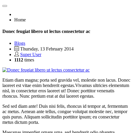
Home
Donec feugiat libero ut lectus consectetur ac
Blogs
Thursday, 13 February 2014
Super User
1112
times
Etiam diam magna; porta sed gravida vel, molestie non lacus. Donec
laoreet est vitae enim hendrerit egestas.Vivamus ultricies elementum
nisl, in consectetur eros laoreet ut! Donec porttitor venenatis
rhoncus. Nunc pretium erat at dui laoreet egestas.
Sed sed diam ante! Duis nisi felis, rhoncus id tempor at, fermentum
ac metus. Aenean ante tellus, congue volutpat molestie nec, tempor
quis purus. Aliquam sollicitudin porttitor ipsum; eu consectetur
metus dictum porta.
Maecenas imperdiet ornare urna, sed hendrerit odio pharetra