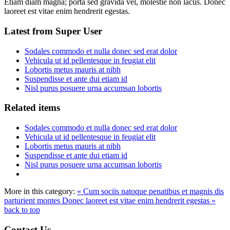
Etiam diam magna; porta sed gravida vel, molestie non lacus. Donec
laoreet est vitae enim hendrerit egestas.
Latest from Super User
Sodales commodo et nulla donec sed erat dolor
Vehicula ut id pellentesque in feugiat elit
Lobortis metus mauris at nibh
Suspendisse et ante dui etiam id
Nisl purus posuere urna accumsan lobortis
Related items
Sodales commodo et nulla donec sed erat dolor
Vehicula ut id pellentesque in feugiat elit
Lobortis metus mauris at nibh
Suspendisse et ante dui etiam id
Nisl purus posuere urna accumsan lobortis
More in this category:
« Cum sociis natoque penatibus et magnis dis
parturient montes
Donec laoreet est vitae enim hendrerit egestas »
back to top
Contact Us