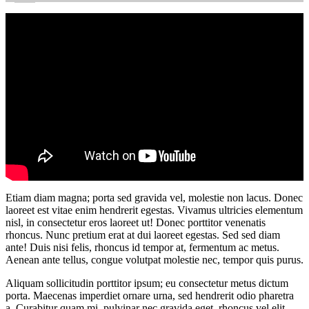
Etiam diam magna; porta sed gravida vel, molestie non lacus. Donec
laoreet est vitae enim hendrerit egestas. Vivamus ultricies elementum
nisl, in consectetur eros laoreet ut! Donec porttitor venenatis
rhoncus. Nunc pretium erat at dui laoreet egestas. Sed sed diam
ante! Duis nisi felis, rhoncus id tempor at, fermentum ac metus.
Aenean ante tellus, congue volutpat molestie nec, tempor quis purus.
Aliquam sollicitudin porttitor ipsum; eu consectetur metus dictum
porta. Maecenas imperdiet ornare urna, sed hendrerit odio pharetra
a. Curabitur quam mi, pulvinar nec gravida eget, rhoncus vel elit.