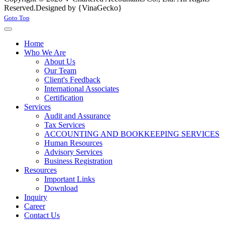
Reserved.
Designed by {VinaGecko}
Joomla! 3 Templates
Goto Top
Home
Who We Are
About Us
Our Team
Client's Feedback
International Associates
Certification
Services
Audit and Assurance
Tax Services
ACCOUNTING AND BOOKKEEPING SERVICES
Human Resources
Advisory Services
Business Registration
Resources
Important Links
Download
Inquiry
Career
Contact Us